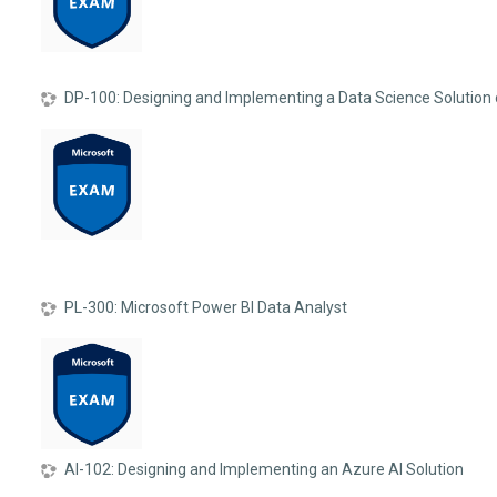
DP-100: Designing and Implementing a Data Science Solution
PL-300: Microsoft Power BI Data Analyst
AI-102: Designing and Implementing an Azure AI Solution